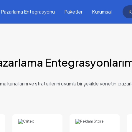
Pazarlama Entegrasyonu
Paketler
Kurumsal
K
azarlama Entegrasyonlarım
a kanallarını ve stratejilerini uyumlu bir şekilde yönetin, pazar