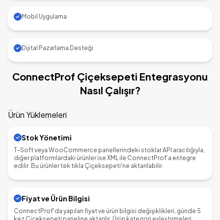
Mobil Uygulama
Dijital Pazarlama Desteği
ConnectProf Çiçeksepeti Entegrasyonu
Nasıl Çalışır?
Ürün Yüklemeleri
Stok Yönetimi
T-Soft veya WooCommerce panellerindeki stoklar API aracılığıyla,
diğer platformlardaki ürünler ise XML ile ConnectProf’a entegre
edilir. Bu ürünler tek tıkla Çiçeksepeti'ne aktarılabilir.
Fiyat ve Ürün Bilgisi
ConnectProf'da yapılan fiyat ve ürün bilgisi değişiklikleri, günde 5
kez Çiçeksepeti paneline aktarılır. Ürün kategori eşleştirmeleri