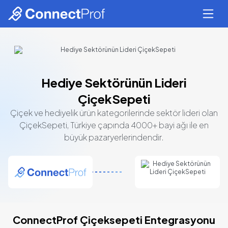
Hediye Sektörünün Lideri
ÇiçekSepeti
Çiçek ve hediyelik ürün kategorilerinde sektör lideri olan
ÇiçekSepeti, Türkiye çapında 4000+ bayi ağı ile en
büyük pazaryerlerindendir.
ConnectProf Çiçeksepeti Entegrasyonu