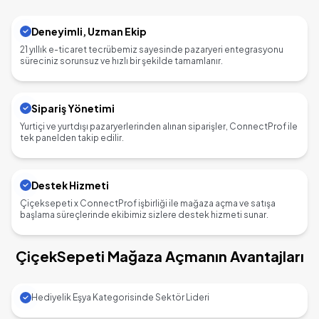
Deneyimli, Uzman Ekip
21 yıllık e-ticaret tecrübemiz sayesinde pazaryeri entegrasyonu
süreciniz sorunsuz ve hızlı bir şekilde tamamlanır.
Sipariş Yönetimi
Yurtiçi ve yurtdışı pazaryerlerinden alınan siparişler, ConnectProf ile
tek panelden takip edilir.
Destek Hizmeti
Çiçeksepeti x ConnectProf işbirliği ile mağaza açma ve satışa
başlama süreçlerinde ekibimiz sizlere destek hizmeti sunar.
ÇiçekSepeti Mağaza Açmanın Avantajları
Hediyelik Eşya Kategorisinde Sektör Lideri